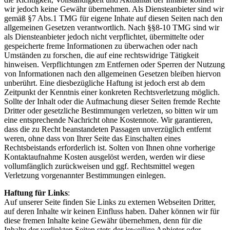
wir jedoch keine Gewähr übernehmen. Als Diensteanbieter sind wir
gemäß §7 Abs.1 TMG für eigene Inhate auf diesen Seiten nach den
allgemeinen Gesetzen verantwortlich. Nach §§8-10 TMG sind wir
als Diensteanbieter jedoch nicht verpflichtet, übermittelte oder
gespeicherte freme Informationen zu überwachen oder nach
Umständen zu forschen, die auf eine rechtswidrige Tätigkeit
hinweisen. Verpflichtungen zm Entfernen oder Sperren der Nutzung
von Informationen nach den allgemeinen Gesetzen bleiben hiervon
unberührt. Eine diesbezügliche Haftung ist jedoch erst ab dem
Zeitpunkt der Kenntnis einer konkreten Rechtsverletzung möglich.
Sollte der Inhalt oder die Aufmachung dieser Seiten fremde Rechte
Dritter oder gesetzliche Bestimmungen verletzen, so bitten wir um
eine entsprechende Nachricht ohne Kostennote. Wir garantieren,
dass die zu Recht beanstandeten Passagen unverzüglich entfernt
weren, ohne dass von Ihrer Seite das Einschalten eines
Rechtsbeistands erforderlich ist. Solten von Ihnen ohne vorherige
Kontaktaufnahme Kosten ausgelöst werden, werden wir diese
vollumfänglich zurückweisen und ggf. Rechtsmittel wegen
Verletzung vorgenannter Bestimmungen einlegen.
Haftung für Links
:
Auf unserer Seite finden Sie Links zu externen Webseiten Dritter,
auf deren Inhalte wir keinen Einfluss haben. Daher können wir für
diese fremen Inhalte keine Gewähr übernehmen, denn für die
Inhalte der verlinkten Seiten stets der jeweilige Anbieter oder